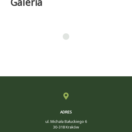
Galeria
ADRES
ul. Michała Bałuckiego 6
30-318 Kraków