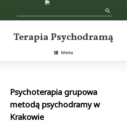
Skip
Search Button
Search
to
f
for:
content
Se
Terapia Psychodramą
Menu
Psychoterapia grupowa
metodą psychodramy w
Krakowie