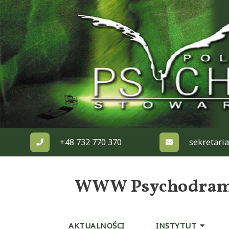
Skip
to
content
+48 732 770 370
sekretari
WWW Psychodrama 
AKTUALNOŚCI
INSTYTUT