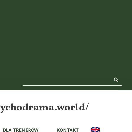
Search Button
Search
for:
sychodrama.world/
DLA TRENERÓW
KONTAKT