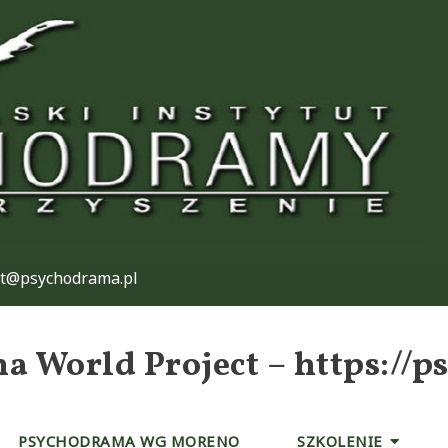
at@psychodrama.pl
World Project – https://p
PSYCHODRAMA WG MORENO
SZKOLENIE