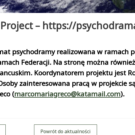
oject – https://psychodram
emat psychodramy realizowana w ramach p
amach Federacji. Na stronę można również 
rancuskim. Koordynatorem projektu jest Rog
 Osoby zainteresowana pracą w projekcie są
eco (
marcomariagreco@katamail.com
).
Powrót do aktualności