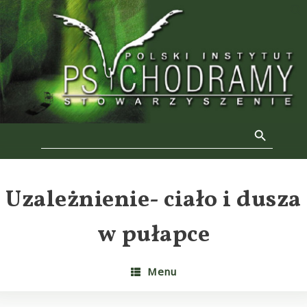
Skip
to
f
content
Se
Search Button
Search
for:
Uzależnienie- ciało i dusza
w pułapce
Menu