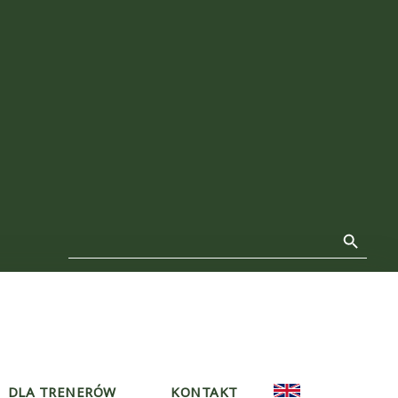
Search Button
Search
for:
DLA TRENERÓW
KONTAKT