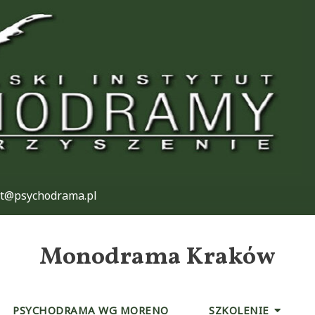
at@psychodrama.pl
Monodrama Kraków
PSYCHODRAMA WG MORENO
SZKOLENIE