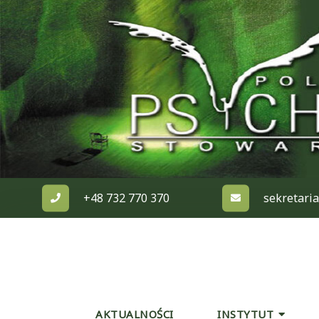
Skip
to
content
+48 732 770 370
sekretari
AKTUALNOŚCI
INSTYTUT