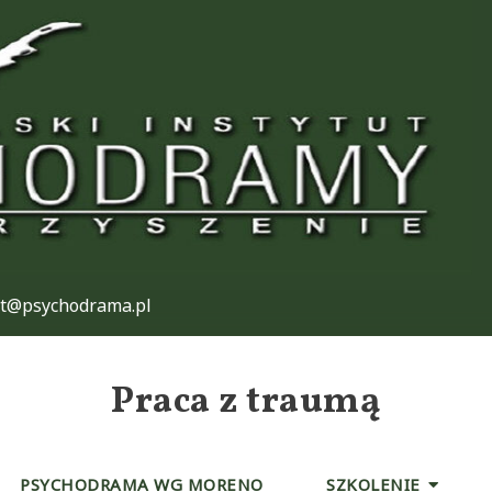
at@psychodrama.pl
Praca z traumą
PSYCHODRAMA WG MORENO
SZKOLENIE