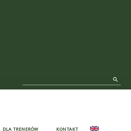
Search Button
Search
for:
DLA TRENERÓW
KONTAKT