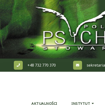
Skip
to
content
+48 732 770 370
sekretari
AKTUALNOŚCI
INSTYTUT