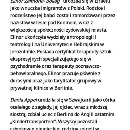
Elinor Zalmona- Bollag
urodziła się w Izraelu
jako wnuczka imigrantów z Polski. Rodzice i
rodzeństwo jej babci zostali zamordowani przez
nazistów w lesie pod Koninem, wraz z
większością społeczności żydowskiej miasta.
Elinor ukończyła wydziały antropologii i
teatrologii na Uniwersytecie Hebrajskim w
Jerozolimie. Posiada certyfikat terapeuty sztuk
ekspresyjnych specjalizującego się w
psychodramie oraz terapeuty poznawczo-
behawioralnego. Elinor pracuje głównie z
dorosłymi oraz jako facylitator grupowy w
prywatnej klinice w Berlinie.
Dania Appel
urodziła się w Szwajcarii jako córka
ocalałego z zagłady. Jej ojciec, wraz z młodszą
siostrą, zdołał uciec z Berlina do Anglii ostatnim
„Kindertransportem”. Wszyscy pozostali
członkowie niemieckiej rodziny zginęli w