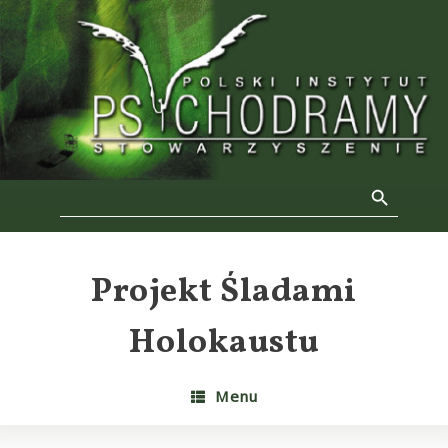
Skip
to
f
content
Se
Search Button
Search
for:
Projekt Śladami
Holokaustu
Menu