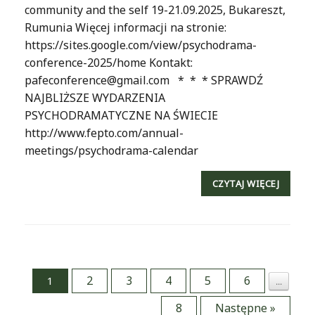
community and the self 19-21.09.2025, Bukareszt,
Rumunia Więcej informacji na stronie:
https://sites.google.com/view/psychodrama-
conference-2025/home Kontakt:
pafeconference@gmail.com * * * SPRAWDŹ
NAJBLIŻSZE WYDARZENIA
PSYCHODRAMATYCZNE NA ŚWIECIE
http://www.fepto.com/annual-
meetings/psychodrama-calendar
CZYTAJ WIĘCEJ
2
3
4
5
6
1
…
Post navigation
8
Następne »