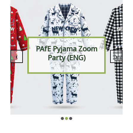
PAfE Pyjama Zoom
‹
›
Party (ENG)