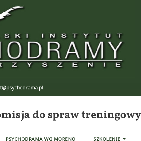
at@psychodrama.pl
misja do spraw treningow
PSYCHODRAMA WG MORENO
SZKOLENIE