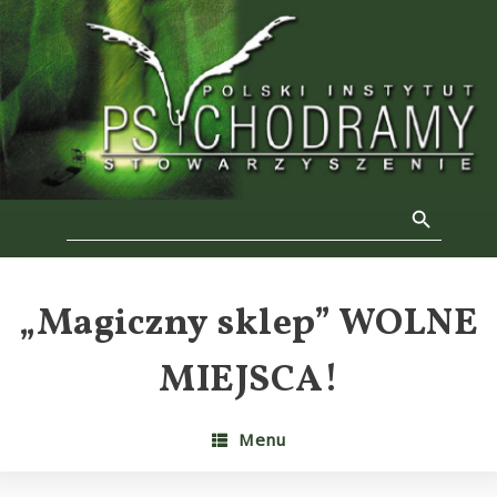
Skip
to
f
content
Se
Search Button
Search
for:
„Magiczny sklep” WOLNE
MIEJSCA!
Menu