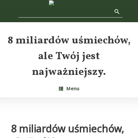
Skip
Search Button
Search
to
f
for:
content
Se
8 miliardów uśmiechów,
ale Twój jest
najważniejszy.
Menu
8 miliardów uśmiechów,