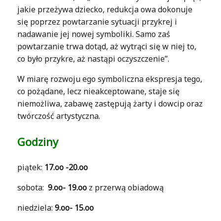
jakie przeżywa dziecko, redukcja owa dokonuje
się poprzez powtarzanie sytuacji przykrej i
nadawanie jej nowej symboliki. Samo zaś
powtarzanie trwa dotąd, aż wytrąci się w niej to,
co było przykre, aż nastąpi oczyszczenie”.
W miarę rozwoju ego symboliczna ekspresja tego,
co pożądane, lecz nieakceptowane, staje się
niemożliwa, zabawę zastępują żarty i dowcip oraz
twórczość artystyczna.
Godziny
piątek:
17.oo -20.oo
sobota:
9.oo- 19.oo
z przerwą obiadową
niedziela:
9.oo- 15.oo