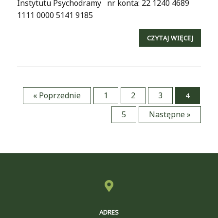
Instytutu Psychodramy nr konta: 22 1240 4689
1111 0000 5141 9185
CZYTAJ WIĘCEJ
« Poprzednie
1
2
3
4
Post navigation
5
Następne »
ADRES